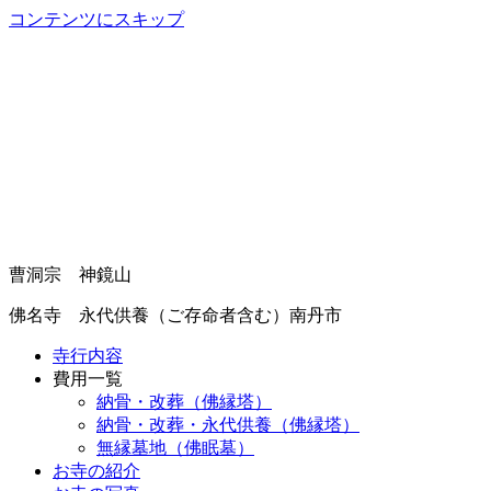
コンテンツにスキップ
曹洞宗 神鏡山
佛名寺 永代供養（ご存命者含む）南丹市
寺行内容
費用一覧
納骨・改葬（佛縁塔）
納骨・改葬・永代供養（佛縁塔）
無縁墓地（佛眠墓）
お寺の紹介